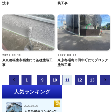
洗浄
装工事
2022.09.18
2022.08.25
東京都福生市福生にて基礎塗装工
東京都昭島市田中町にてブロック
事
塗装工事
投
1
9
10
11
12
13
…
稿
ナ
新し
人気ランキング
ビ
ゲ
い投
ー
2022.02.06
稿
人気外壁色ランキング