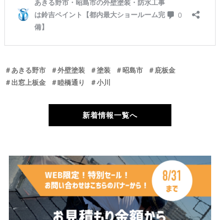
＃あきる野市
＃外壁塗装
＃塗装
＃昭島市
＃庇板金
＃出窓上板金
＃睦橋通り
＃小川
新着情報一覧へ