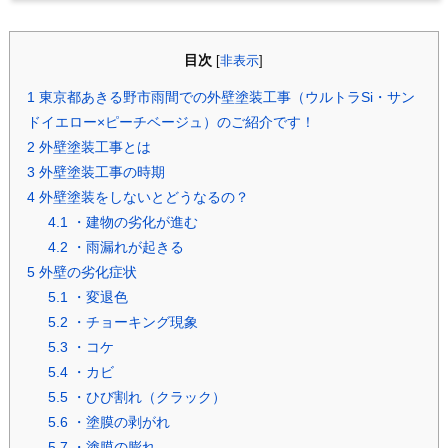
目次
[
非表示
]
1
東京都あきる野市雨間での外壁塗装工事（ウルトラSi・サン
ドイエロー×ピーチベージュ）のご紹介です！
2
外壁塗装工事とは
3
外壁塗装工事の時期
4
外壁塗装をしないとどうなるの？
4.1
・建物の劣化が進む
4.2
・雨漏れが起きる
5
外壁の劣化症状
5.1
・変退色
5.2
・チョーキング現象
5.3
・コケ
5.4
・カビ
5.5
・ひび割れ（クラック）
5.6
・塗膜の剥がれ
5.7
・塗膜の膨れ