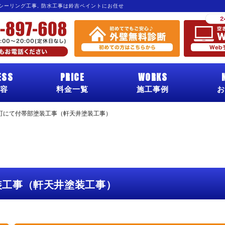
 シーリング工事, 防水工事は鈴吉ペイントにお任せ
ESS
PRICE
WORKS
容
料金一覧
施工事例
お
町にて付帯部塗装工事（軒天井塗装工事）
装工事（軒天井塗装工事）