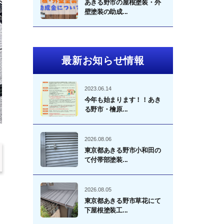
あきる野市の屋根塗装・外
壁塗装の助成...
最新お知らせ情報
2023.06.14
今年も始まります！！あき
る野市・檜原...
2026.08.06
東京都あきる野市小和田の
て付帯部塗装...
2026.08.05
東京都あきる野市草花にて
下屋根塗装工...