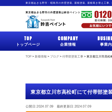
東京都あきる野市・昭島市の外壁塗装, 屋根塗装, 屋根葺き替え工事,
東京都あきる野市の外壁塗装は鈴吉ペイント
TOP
COMPANY
BUSIN
トップページ
企業情報
事業内
TOP
>
新着情報
>
ブログ
>
付帯部塗装工事
>
東京都立川市高松
東京都立川市高松町にて付帯部塗
公開日:2024.07.09 最終更新日:2024.07.09