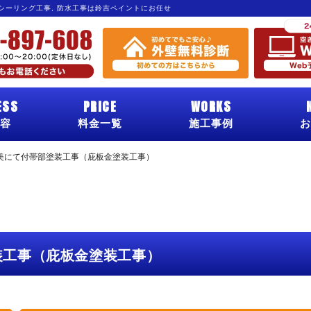
 シーリング工事, 防水工事は鈴吉ペイントにお任せ
ESS
PRICE
WORKS
容
料金一覧
施工事例
お
美にて付帯部塗装工事（庇板金塗装工事）
装工事（庇板金塗装工事）