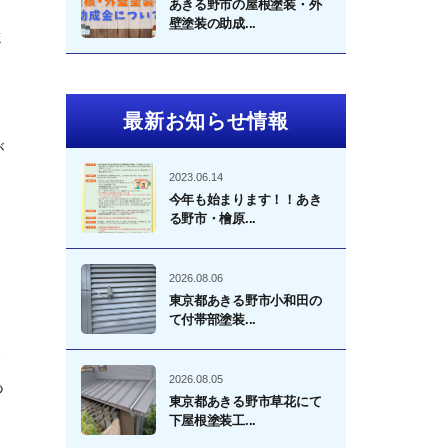
あきる野市の屋根塗装・外
壁塗装の助成...
ま
最新お知らせ情報
が
2023.06.14
今年も始まります！！あき
る野市・檜原...
、
2026.08.06
東京都あきる野市小和田の
て付帯部塗装...
リ
2026.08.05
あ
東京都あきる野市草花にて
下屋根塗装工...