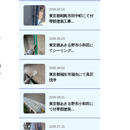
、
2026.08.04
東京都昭島市田中町にて付
帯部塗装工事...
一
2026.08.03
東京都あきる野市小和田に
てシーリング...
脂
2026.08.02
も
東京都福生市福生にて高圧
洗浄
2026.08.01
東京都あきる野市小和田に
て付帯部塗装...
2026.07.31