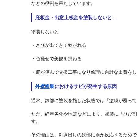
などの役割を果たしています。
庇板金・出窓上板金を塗装しないと…
塗装しないと
・さびが出てきて剥がれる
・色褪せで美観を損ねる
・庇が傷んで交換工事になり修理に余計な出費をし
外壁塗装
におけるサビが発生する原因
通常、鉄部に塗装を施した状態では「塗膜が覆って
ただ、経年劣化や地震などにより、塗装に「ひび
す。
その理由は、剥き出しの鉄部に雨が反応するためで