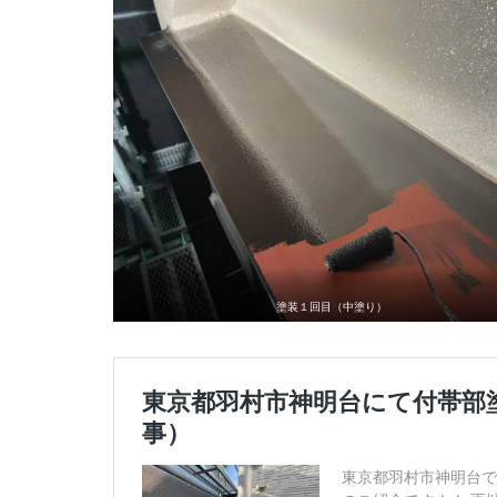
塗装１回目（中塗り）