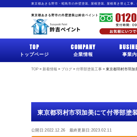
東京都あきる野市・昭島市の外壁塗装, 屋根塗装, 屋根葺き替え工事,
東京都あきる野市の外壁塗装は鈴吉ペイント
TOP
COMPANY
BUSIN
トップページ
企業情報
事業内
TOP
>
新着情報
>
ブログ
>
付帯部塗装工事
>
東京都羽村市羽加
東京都羽村市羽加美にて付帯部塗
公開日:2022.12.26 最終更新日:2023.02.11