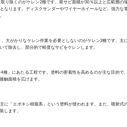
取り除くのがケレン2種です。発サビ面積が30％以上と広範囲の
象となります。ディスクサンダーやワイヤーホイールなど、強力な
。
狭く、大がかりなケレン作業を必要としないのがケレン3種です。主
いて除去し、部分的で軽度なサビをケレンします。
ン4種」にあたる工程です。塗料の密着性を高めるのが主な目的で
接触面積を広げます。
、主に「エポキシ樹脂系」という塗料が使われます。また、噴射式
装します。