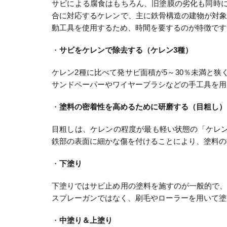
サビによる腐食はもちろん、旧塗膜の劣化も同時に
合に対応するケレンで、主に鉄骨構造の建物が対
動工具を使用するため、時間を要するのが特徴です
・
サビをケレンで除去する（ケレン3種）
ケレン2種に比べて発サビ面積が5～30％未満と
サンドペーパーやワイヤーブラシなどの手工具を用
・
塗料の密着性を高めるために研磨する（目粗し）
目粗しは、ケレンの程度が最も軽い状態の「ケレ
鉄部の表面に細かな傷を付けることにより、塗料の
・
下塗り
下塗りではサビ止め用の塗料を施すのが一般的で
スプレーガンではなく、刷毛やローラーを用いて塗
・
中塗り＆上塗り