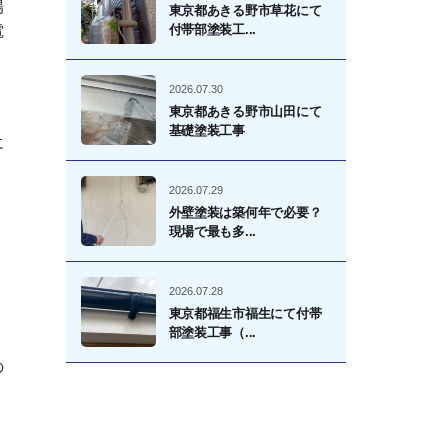
場
東京都あきる野市草花にて
付帯部塗装工...
電
2026.07.30
東京都あきる野市山田にて
基礎塗装工事
に
2026.07.29
外壁塗装は築何年で必要？
現場で最も多...
、
2026.07.28
東京都福生市福生にて付帯
部塗装工事（...
の