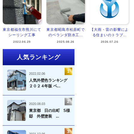
東京都福生市熊川にて
東京都昭島市松原町で
【大雨・雷の影響によ
シーリング工事
のベランダ防水工...
る住まいのトラブ...
2022.06.29
2025.08.26
2026.07.26
人気ランキング
2022.02.06
人気外壁色ランキング
２０２４年版 ベ...
2020.08.03
東京都 日の出町 S様
邸 外壁塗装 ...