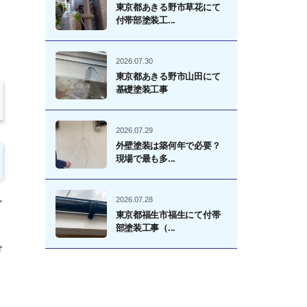
東京都あきる野市草花にて
付帯部塗装工...
2026.07.30
東京都あきる野市山田にて
基礎塗装工事
2026.07.29
外壁塗装は築何年で必要？
現場で最も多...
2026.07.28
ン
東京都福生市福生にて付帯
部塗装工事（...
分
リ