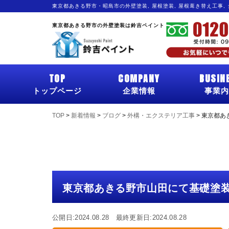
東京都あきる野市・昭島市の外壁塗装, 屋根塗装, 屋根葺き替え工事,
東京都あきる野市の外壁塗装は鈴吉ペイント
TOP
COMPANY
BUSIN
トップページ
企業情報
事業内
TOP
>
新着情報
>
ブログ
>
外構・エクステリア工事
>
東京都あ
東京都あきる野市山田にて基礎塗
公開日:2024.08.28 最終更新日:2024.08.28