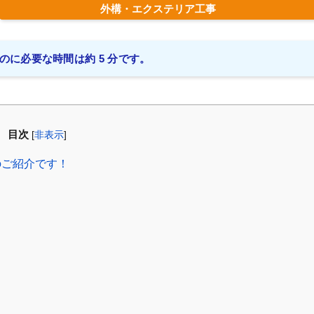
外構・エクステリア工事
のに必要な時間は約 5 分です。
目次
[
非表示
]
のご紹介です！