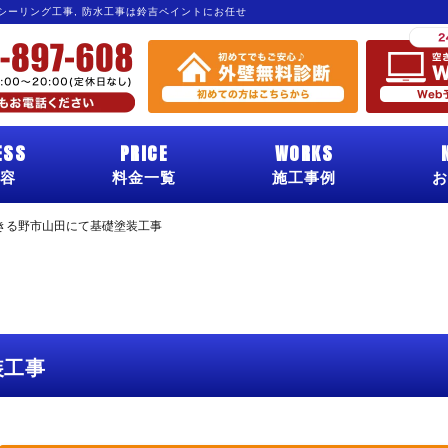
 シーリング工事, 防水工事は鈴吉ペイントにお任せ
ESS
PRICE
WORKS
容
料金一覧
施工事例
お
きる野市山田にて基礎塗装工事
装工事