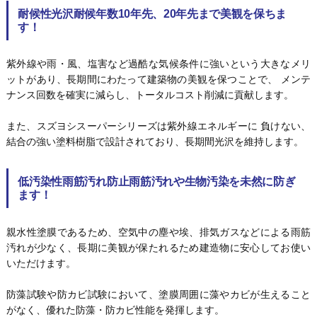
耐候性光沢耐候年数10年先、20年先まで美観を保ちま
す
！
紫外線や雨・風、塩害など過酷な気候条件に強いという大きなメリ
ットがあり、長期間にわたって建築物の美観を保つことで、 メンテ
ナンス回数を確実に減らし、トータルコスト削減に貢献します。
また、スズヨシスーパーシリーズは紫外線エネルギーに 負けない、
結合の強い塗料樹脂で設計されており、長期間光沢を維持します。
低汚染性雨筋汚れ防止雨筋汚れや生物汚染を未然に防ぎ
ます
！
親水性塗膜であるため、空気中の塵や埃、排気ガスなどによる雨筋
汚れが少なく、長期に美観が保たれるため建造物に安心してお使い
いただけます。
防藻試験や防カビ試験において、塗膜周囲に藻やカビが生えること
がなく、優れた防藻・防カビ性能を発揮します。