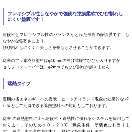
フレキシブル性しなやかで強靭な塗膜柔軟でひび割れし
にくい塗膜です！
耐候性とフレキシブル性のバランスがとれた最高の保護膜です。し
なやかな強靭さにより、
ひび割れしにくく、美しさを長もちさせることができます。
従来のフッ素樹脂塗料はφ10mmの曲げ試験でひびが入りますが、
セミフロンスーパーは、φ2mmでもひび割れが起きません。
遮熱タイプ
夏期の省エネルギーへの貢献、ヒートアイランド現象の効果的な 抑
止策として期待できる遮熱塗料への対応もしております。
従来 の遮熱塗料に比べ耐候性・遮熱性に優れるシステムを採用して
おります。そのため１０～２０℃（気象条件・塗装色にも因りま
す） 程度、表面温度を抑制し、熱劣化を抑制致します。