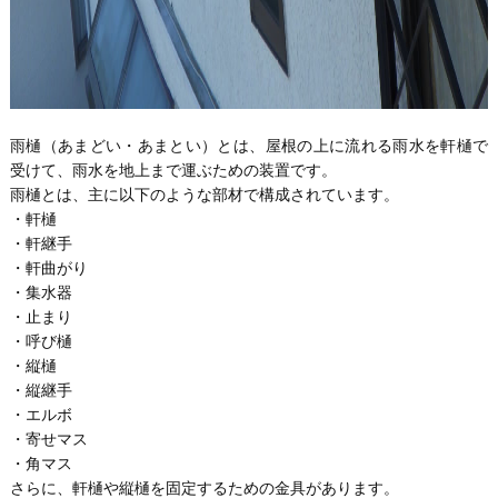
雨樋（あまどい・あまとい）とは、屋根の上に流れる雨水を軒樋で
受けて、雨水を地上まで運ぶための装置です。
雨樋とは、主に以下のような部材で構成されています。
・軒樋
・軒継手
・軒曲がり
・集水器
・止まり
・呼び樋
・縦樋
・縦継手
・エルボ
・寄せマス
・角マス
さらに、軒樋や縦樋を固定するための金具があります。