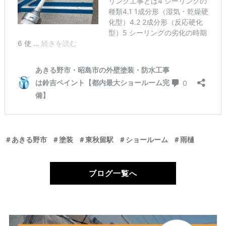
＃あきる野市
＃塗装
＃東秋留駅
＃ショールーム
＃雨樋
ブログ一覧へ