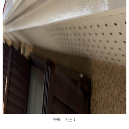
竪樋 下塗り