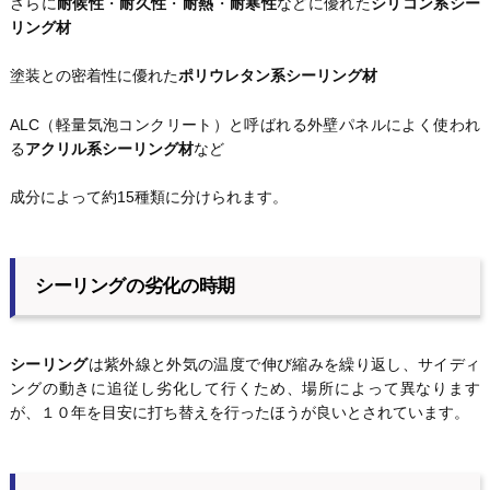
さらに
耐候性
・
耐久性
・
耐熱
・
耐寒性
などに優れた
シリコン系シー
リング材
塗装との密着性に優れた
ポリウレタン系シーリング材
ALC（軽量気泡コンクリート）と呼ばれる外壁パネルによく使われ
る
アクリル系シーリング材
など
成分によって約15種類に分けられます。
シーリングの劣化の時期
シーリング
は紫外線と外気の温度で伸び縮みを繰り返し、サイディ
ングの動きに追従し劣化して行くため、場所によって異なります
が、１０年を目安に打ち替えを行ったほうが良いとされています。