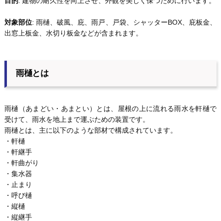
目的
: 建物の耐久性を向上させ、外観を美しく保つために行います。
対象部位
: 雨樋、破風、庇、雨戸、戸袋、シャッターBOX、庇板金、
出窓上板金、水切り板金などが含まれます。
雨樋とは
雨樋（あまどい・あまとい）とは、屋根の上に流れる雨水を軒樋で
受けて、雨水を地上まで運ぶための装置です。
雨樋とは、主に以下のような部材で構成されています。
・軒樋
・軒継手
・軒曲がり
・集水器
・止まり
・呼び樋
・縦樋
・縦継手