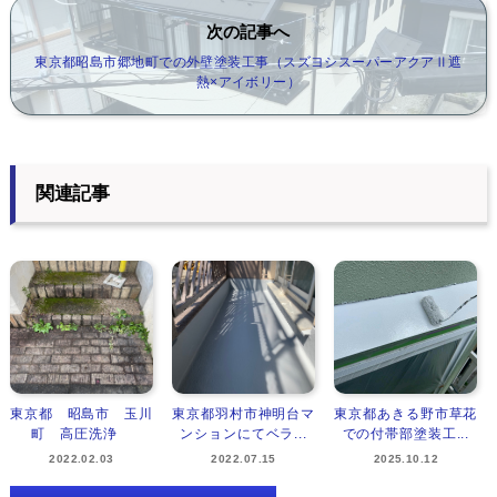
次の記事へ
東京都昭島市郷地町での外壁塗装工事（スズヨシスーパーアクアⅡ遮
熱×アイボリー）
関連記事
東京都 昭島市 玉川
東京都羽村市神明台マ
東京都あきる野市草花
町 高圧洗浄
ンションにてベラ...
での付帯部塗装工...
2022.02.03
2022.07.15
2025.10.12