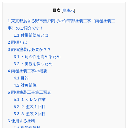
目次
[
非表示
]
1
東京都あきる野市瀬戸岡での付帯部塗装工事（雨樋塗装工
事）のご紹介です！
1.1
付帯部塗装とは
2
雨樋とは
3
雨樋塗装は必要か？？
3.1
・耐久性を高めるため
3.2
・美観を保つため
4
雨樋塗装工事の概要
4.1
目的
4.2
対象部位
5
雨樋塗装工事施工写真
5.1
１.ケレン作業
5.2
２.塗装１回目
5.3
３.塗装２回目
6
使用する塗料