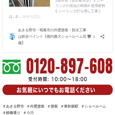
＃あきる野市
＃外壁塗装
＃塗装
＃東秋留駅
＃ショールーム
＃睦橋通り
＃小川