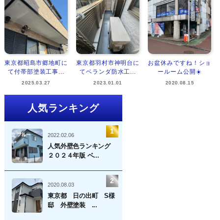
東京都昭島市郷地町に
東京都羽村市神明台に
お盆休みですね！ショ
て付帯部塗装工事...
てベランダ防水工...
ールーム公開☀️
2025.03.27
2023.01.01
2020.08.15
人気ランキング
2022.02.06
人気外壁色ランキング
２０２４年版 ベ...
2020.08.03
東京都 日の出町 S様
邸 外壁塗装 ...