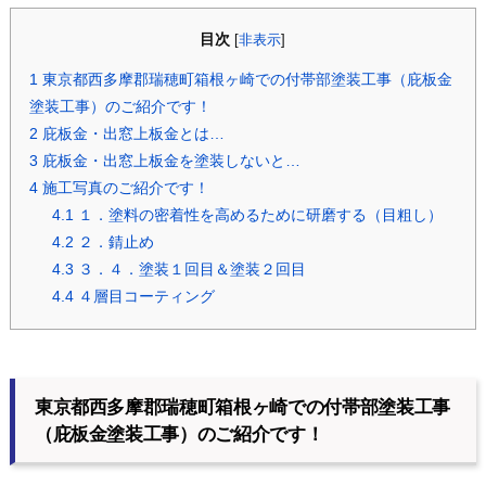
目次
[
非表示
]
1
東京都西多摩郡瑞穂町箱根ヶ崎での付帯部塗装工事（庇板金
塗装工事）のご紹介です！
2
庇板金・出窓上板金とは…
3
庇板金・出窓上板金を塗装しないと…
4
施工写真のご紹介です！
4.1
１．塗料の密着性を高めるために研磨する（目粗し）
4.2
２．錆止め
4.3
３．４．塗装１回目＆塗装２回目
4.4
４層目コーティング
東京都西多摩郡瑞穂町箱根ヶ崎での付帯部塗装工事
（庇板金塗装工事）のご紹介です！