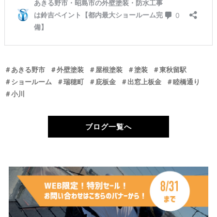
＃あきる野市
＃外壁塗装
＃屋根塗装
＃塗装
＃東秋留駅
＃ショールーム
＃瑞穂町
＃庇板金
＃出窓上板金
＃睦橋通り
＃小川
ブログ一覧へ