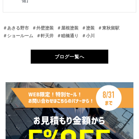
＃あきる野市
＃外壁塗装
＃屋根塗装
＃塗装
＃東秋留駅
＃ショールーム
＃軒天井
＃睦橋通り
＃小川
ブログ一覧へ