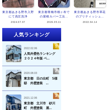
東京都あきる野市入野
東京都青梅市根ヶ布で
東京都あきる野市草花
にて高圧洗浄
の屋根カバー工法...
のブリティッシュ...
2024.07.07
2026.05.11
2022.04.14
人気ランキング
2022.02.06
人気外壁色ランキング
２０２４年版 ベ...
2020.08.03
東京都 日の出町 S様
邸 外壁塗装 ...
2021.12.06
東京都 立川市 砂川
町 外壁塗装 屋...