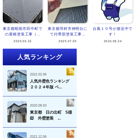
東京都昭島市田中町で
東京都羽村市神明台に
台風１０号が接近中で
の屋根塗装工事（...
て付帯部塗装工事...
す！
2025.06.16
2025.07.03
2024.08.24
人気ランキング
2022.02.06
人気外壁色ランキング
２０２４年版 ベ...
2020.08.03
東京都 日の出町 S様
邸 外壁塗装 ...
2021.12.06