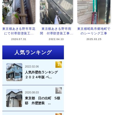
東京都あきる野市草花
東京都あきる野市雨
東京都昭島市郷地町で
にて付帯部塗装工...
間 付帯部塗装工事...
のシーリング工事
2026.07.31
2022.04.13
2025.03.25
人気ランキング
2022.02.06
人気外壁色ランキング
２０２４年版 ベ...
2020.08.03
東京都 日の出町 S様
邸 外壁塗装 ...