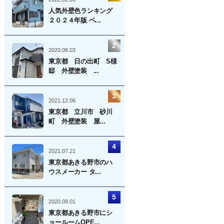
人気外壁色ランキング
２０２４年版 ベ...
2020.08.03
東京都 日の出町 S様
邸 外壁塗装 ...
2021.12.06
東京都 立川市 砂川
町 外壁塗装 屋...
2021.07.21
東京都あきる野市のハ
ウスメーカー タ...
2020.08.01
東京都あきる野市にシ
ョールームOPE...