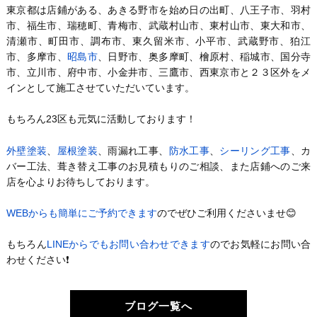
東京都は店鋪がある、あきる野市を始め日の出町、八王子市、羽村
市、福生市、瑞穂町、青梅市、武蔵村山市、東村山市、東大和市、
清瀬市、町田市、調布市、東久留米市、小平市、武蔵野市、狛江
市、多摩市、
昭島市
、日野市、奥多摩町、檜原村、稲城市、国分寺
市、立川市、府中市、小金井市、三鷹市、西東京市と２３区外をメ
インとして施工させていただいています。
もちろん23区も元気に活動しております！
外壁塗装
、
屋根塗装
、雨漏れ工事、
防水工事
、
シーリング工事
、カ
バー工法、葺き替え工事のお見積もりのご相談、また店鋪へのご来
店を心よりお待ちしております。
WEBからも簡単にご予約できます
のでぜひご利用くださいませ😊
もちろん
LINEからでもお問い合わせできます
のでお気軽にお問い合
わせください❗️
ブログ一覧へ