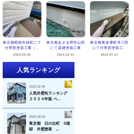
東京都昭島市緑町にて
東京都あきる野市山田
東京都奥多摩町舟三郎
付帯部塗装工事（...
にて基礎塗装工事
にて付帯部塗装工...
2022.06.06
2024.10.01
2023.07.21
人気ランキング
2022.02.06
人気外壁色ランキング
２０２４年版 ベ...
2020.08.03
東京都 日の出町 S様
邸 外壁塗装 ...