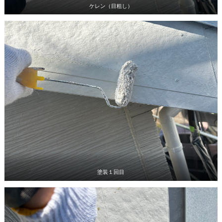
ケレン（目粗し）
塗装１回目