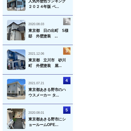
人気外壁色ランキング
２０２４年版 ベ...
2020.08.03
東京都 日の出町 S様
邸 外壁塗装 ...
2021.12.06
東京都 立川市 砂川
町 外壁塗装 屋...
2021.07.21
東京都あきる野市のハ
ウスメーカー タ...
2020.08.01
東京都あきる野市にシ
ョールームOPE...