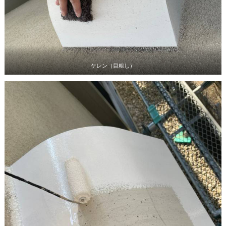
ケレン（目粗し）