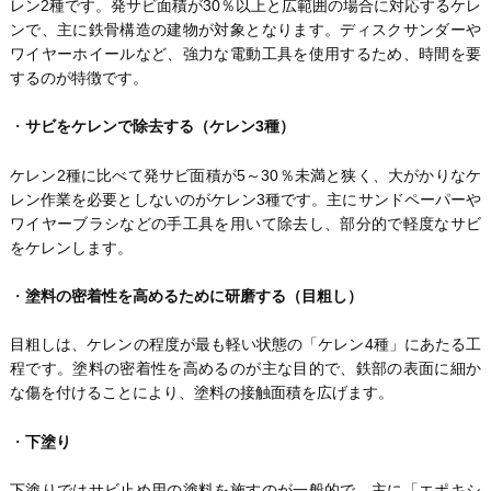
レン2種です。発サビ面積が30％以上と広範囲の場合に対応するケレ
ンで、主に鉄骨構造の建物が対象となります。ディスクサンダーや
ワイヤーホイールなど、強力な電動工具を使用するため、時間を要
するのが特徴です。
・
サビをケレンで除去する（ケレン3種）
ケレン2種に比べて発サビ面積が5～30％未満と狭く、大がかりなケ
レン作業を必要としないのがケレン3種です。主にサンドペーパーや
ワイヤーブラシなどの手工具を用いて除去し、部分的で軽度なサビ
をケレンします。
・
塗料の密着性を高めるために研磨する（目粗し）
目粗しは、ケレンの程度が最も軽い状態の「ケレン4種」にあたる工
程です。塗料の密着性を高めるのが主な目的で、鉄部の表面に細か
な傷を付けることにより、塗料の接触面積を広げます。
・
下塗り
下塗りではサビ止め用の塗料を施すのが一般的で、主に「エポキシ