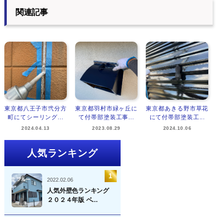
関連記事
東京都八王子市弐分方
東京都羽村市緑ヶ丘に
東京都あきる野市草花
町にてシーリング...
て付帯部塗装工事...
にて付帯部塗装工...
2024.04.13
2023.08.29
2024.10.06
人気ランキング
2022.02.06
人気外壁色ランキング
２０２４年版 ベ...