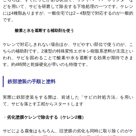
どを用いて、サビを研磨して除去する下地処理の一つです。ケレン
には4種類ありますが、一般住宅では2～4類型で対応するのが一般的
です。
酸素と水を遮断する補助剤を使う
ケレンで対応しきれない場合ほか、サビやすい部位で使うのが、こ
ちらの補助剤です。2液型の特殊変性エポキシ樹脂系塗料が主流とい
われ、サビを固めることで酸素や水を遮断する効果が期待できま
す。約4時間と乾燥硬化が早いのも特徴です。
鉄部塗装の手順と塗料
実際に鉄部塗装をする際は、前述した「サビの対処方法」を用い
て、サビを落とす工程からスタートします
・
劣化塗膜ケレンで除去する（ケレン2種）
サビによる腐食はもちろん、旧塗膜の劣化も同時に取り除くのがケ