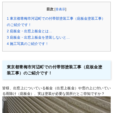
目次
[
非表示
]
1
東京都青梅市河辺町での付帯部塗装工事（庇板金塗装工事）
のご紹介です！
2
庇板金・出窓上板金とは…
3
庇板金・出窓上板金を塗装しないと…
4
施工写真のご紹介です！
東京都青梅市河辺町での付帯部塗装工事（庇板金塗
装工事）のご紹介です！
皆様、出窓上についている板金（出窓上板金）や窓の上に付いてい
る雨除け（庇板金）、実は塗装が必要な箇所だとご存知ですか？