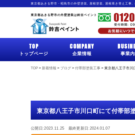
東京都あきる野市・昭島市の外壁塗装, 屋根塗装, 屋根葺き替え工事,
東京都あきる野市の外壁塗装は鈴吉ペイント
TOP
COMPANY
BUSIN
トップページ
企業情報
事業内
TOP
>
新着情報
>
ブログ
>
付帯部塗装工事
>
東京都八王子市川
東京都八王子市川口町にて付帯部
公開日:2023.11.25 最終更新日:2024.01.07