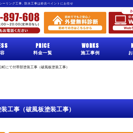
 シーリング工事, 防水工事は鈴吉ペイントにお任せ
ESS
PRICE
WORKS
容
料金一覧
施工事例
お
口町にて付帯部塗装工事（破風板塗装工事）
塗装工事（破風板塗装工事）