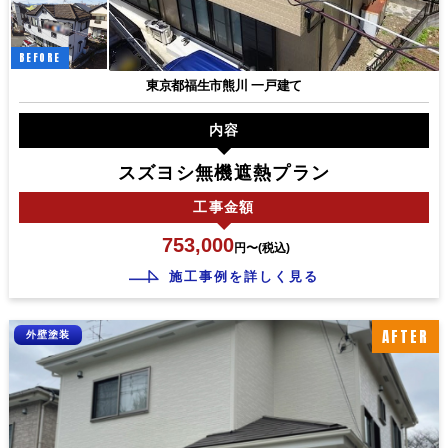
BEFORE
東京都福生市熊川 一戸建て
内容
スズヨシ無機遮熱プラン
工事
金額
753,000
円〜(税込)
施工事例を詳しく見る
AFTER
外壁塗装