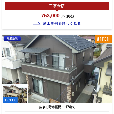
工事
金額
753,000
円〜(税込)
施工事例を詳しく見る
AFTER
外壁塗装
BEFORE
あきる野市雨間 一戸建て