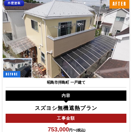
AFTER
外壁塗装
BEFORE
昭島市拝島町 一戸建て
内容
スズヨシ無機遮熱プラン
工事
金額
753,000
円〜(税込)