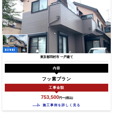
BEFORE
東京都羽村市 一戸建て
内容
フッ素プラン
工事
金額
753,500
円〜(税込)
施工事例を詳しく見る