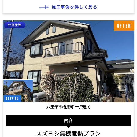
施工事例を詳しく見る
AFTER
外壁塗装
BEFORE
八王子市楢原町 一戸建て
内容
スズヨシ無機遮熱プラン