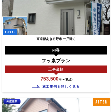
BEFORE
東京都あきる野市 一戸建て
内容
フッ素プラン
工事
金額
753,500
円〜(税込)
施工事例を詳しく見る
AFTER
外壁塗装