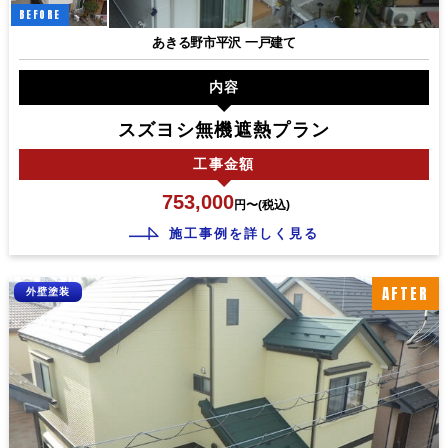
BEFORE
あきる野市平沢 一戸建て
内容
スズヨシ無機遮熱プラン
工事
金額
753,000
円〜(税込)
施工事例を詳しく見る
AFTER
外壁塗装