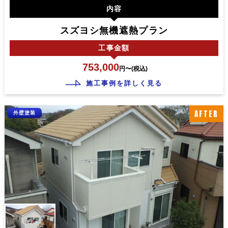
内容
スズヨシ無機遮熱プラン
工事
金額
753,000
円〜(税込)
施工事例を詳しく見る
AFTER
外壁塗装