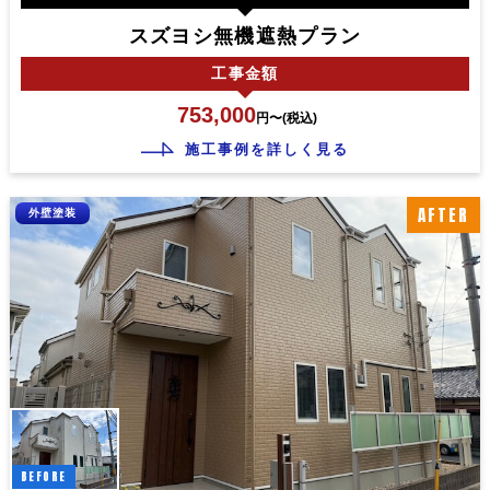
スズヨシ無機遮熱プラン
工事
金額
753,000
円〜(税込)
施工事例を詳しく見る
AFTER
外壁塗装
BEFORE