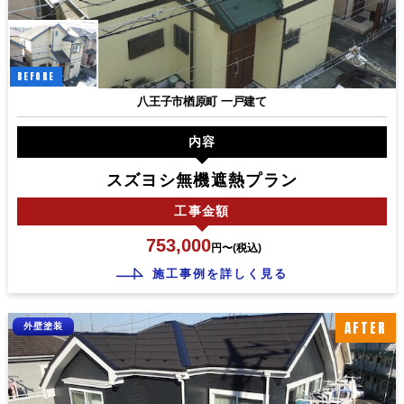
BEFORE
八王子市楢原町 一戸建て
内容
スズヨシ無機遮熱プラン
工事
金額
753,000
円〜(税込)
施工事例を詳しく見る
AFTER
外壁塗装