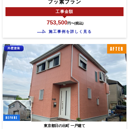
フッ素プラン
工事
金額
753,500
円〜(税込)
施工事例を詳しく見る
AFTER
外壁塗装
BEFORE
東京都日の出町 一戸建て