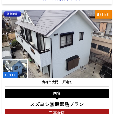
AFTER
外壁塗装
BEFORE
青梅市大門 一戸建て
内容
スズヨシ無機遮熱プラン
工事
金額