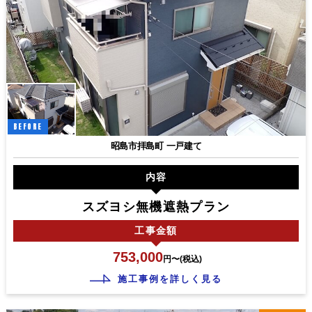
BEFORE
昭島市拝島町 一戸建て
内容
スズヨシ無機遮熱プラン
工事
金額
753,000
円〜(税込)
施工事例を詳しく見る