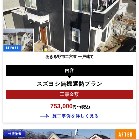
BEFORE
あきる野市二宮東 一戸建て
内容
スズヨシ無機遮熱プラン
工事
金額
753,000
円〜(税込)
施工事例を詳しく見る
AFTER
外壁塗装