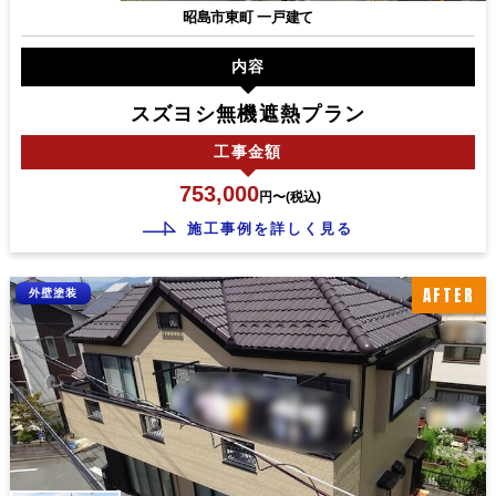
昭島市東町 一戸建て
内容
スズヨシ無機遮熱プラン
工事
金額
753,000
円〜(税込)
施工事例を詳しく見る
AFTER
外壁塗装