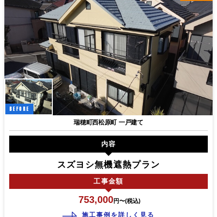
BEFORE
瑞穂町西松原町 一戸建て
内容
スズヨシ無機遮熱プラン
工事
金額
753,000
円〜(税込)
施工事例を詳しく見る