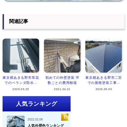
関連記事
東京都あきる野市草花
初めての外壁塗装 坪
東京都あきる野市二宮
でのベランダ防水...
数ごとの費用相場
での屋根塗装工事...
2025.09.25
2021.04.21
2025.09.05
人気ランキング
2022.02.06
人気外壁色ランキング