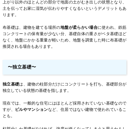
上がり以外のほとんどの部分で地面の土がむき出しの状態となり、
土を伝ってお家に湿気が伝わりやすくなるいというデメリットもあ
ります。
布基礎は、建物を建てる場所の
地盤が柔らかい場合
に使われ、鉄筋
コンクリートの保有量が少ない分、基礎自体の重さがベタ基礎ほど
なく、地盤にかかる重量が軽いため、地盤を調査した時に布基礎が
推奨される場合もあります。
〜独立基礎〜
独立基礎
は、建物の柱部分だけにコンクリートを打ち、基礎部分が
独立している状態の基礎を指します。
現在では、一般的な住宅にはほとんど採用されていない基礎なので
すが、
ビルやマンション
など、住居ではない建物で使われているこ
とも。
柱部分しか基礎がなければ、強度が低くなってしまうと思うかもし