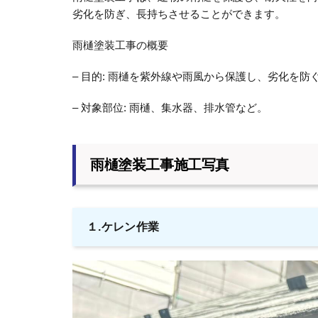
劣化を防ぎ、長持ちさせることができます。
雨樋塗装工事の概要
– 目的: 雨樋を紫外線や雨風から保護し、劣化を防
– 対象部位: 雨樋、集水器、排水管など。
雨樋塗装工事施工写真
１.ケレン作業