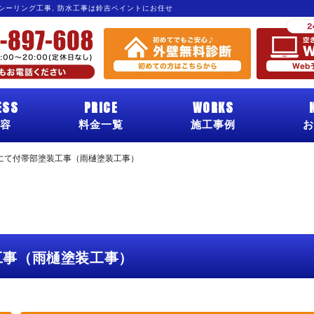
 シーリング工事, 防水工事は鈴吉ペイントにお任せ
ESS
PRICE
WORKS
容
料金一覧
施工事例
お
にて付帯部塗装工事（雨樋塗装工事）
工事（雨樋塗装工事）