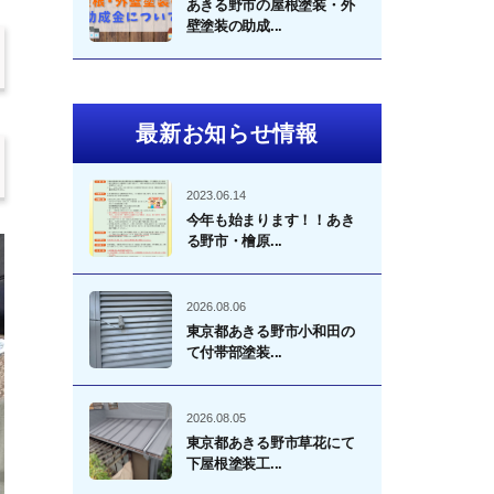
あきる野市の屋根塗装・外
壁塗装の助成...
最新お知らせ情報
2023.06.14
今年も始まります！！あき
る野市・檜原...
2026.08.06
東京都あきる野市小和田の
て付帯部塗装...
2026.08.05
東京都あきる野市草花にて
下屋根塗装工...