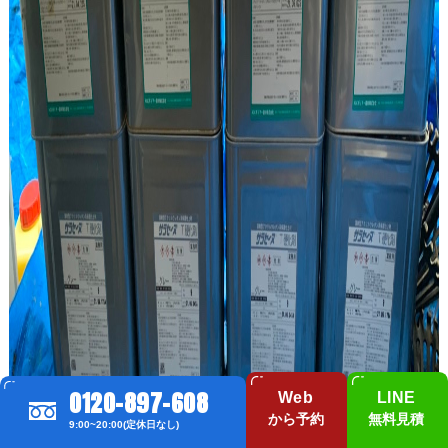
0120-897-608
Web
LINE
から予約
無料見積
9:00~20:00(定休日なし)