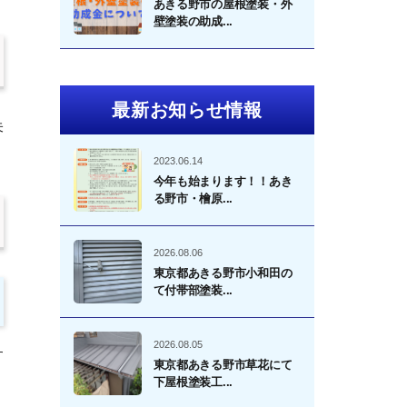
あきる野市の屋根塗装・外
壁塗装の助成...
最新お知らせ情報
未
2023.06.14
今年も始まります！！あき
る野市・檜原...
2026.08.06
東京都あきる野市小和田の
て付帯部塗装...
2026.08.05
す
東京都あきる野市草花にて
下屋根塗装工...