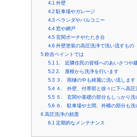
4.1
外壁
4.2
駐車場やガレージ
4.3
ベランダやバルコニー
4.4
窓や網戸
4.5
玄関ポーチやたたき台
4.6
外壁塗装の高圧洗浄で洗い流すもの
5
鈴吉ペイントでは
5.1
1. 近隣住民の皆様へのあいさつや
5.2
2. 屋根から洗浄を行います
5.3
３. 雨樋の中も綺麗に洗い流します
5.4
４. 外壁、付帯部と徐々に下へ高圧
5.5
５. 玄関や基礎の部分もしっかり洗
5.6
６. 駐車場や土間、外構の部分も洗
6
高圧洗浄の頻度
6.1
定期的なメンテナンス