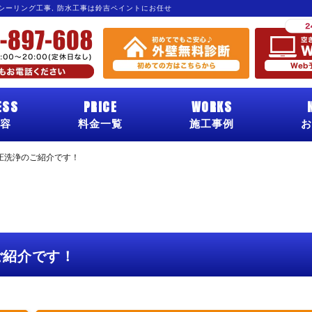
 シーリング工事, 防水工事は鈴吉ペイントにお任せ
ESS
PRICE
WORKS
容
料金一覧
施工事例
お
圧洗浄のご紹介です！
ご紹介です！