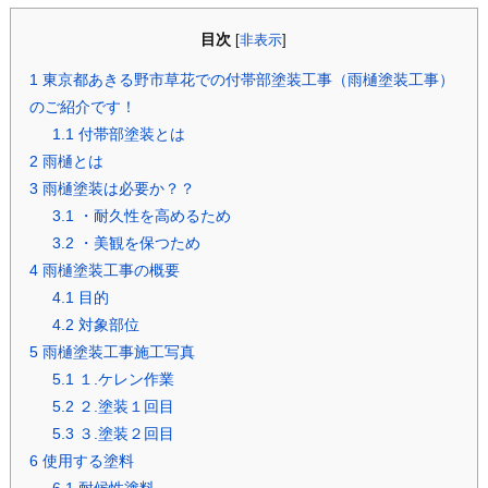
目次
[
非表示
]
1
東京都あきる野市草花での付帯部塗装工事（雨樋塗装工事）
のご紹介です！
1.1
付帯部塗装とは
2
雨樋とは
3
雨樋塗装は必要か？？
3.1
・耐久性を高めるため
3.2
・美観を保つため
4
雨樋塗装工事の概要
4.1
目的
4.2
対象部位
5
雨樋塗装工事施工写真
5.1
１.ケレン作業
5.2
２.塗装１回目
5.3
３.塗装２回目
6
使用する塗料