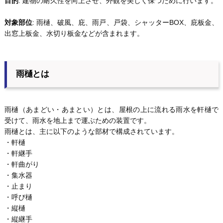
目的
: 建物の耐久性を向上させ、外観を美しく保つために行います。
対象部位
: 雨樋、破風、庇、雨戸、戸袋、シャッターBOX、庇板金、
出窓上板金、水切り板金などが含まれます。
雨樋とは
雨樋（あまどい・あまとい）とは、屋根の上に流れる雨水を軒樋で
受けて、雨水を地上まで運ぶための装置です。
雨樋とは、主に以下のような部材で構成されています。
・軒樋
・軒継手
・軒曲がり
・集水器
・止まり
・呼び樋
・縦樋
・縦継手