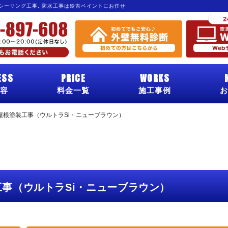
 シーリング工事, 防水工事は鈴吉ペイントにお任せ
ESS
PRICE
WORKS
容
料金一覧
施工事例
お
屋根塗装工事（ウルトラSi・ニューブラウン）
事（ウルトラSi・ニューブラウン）