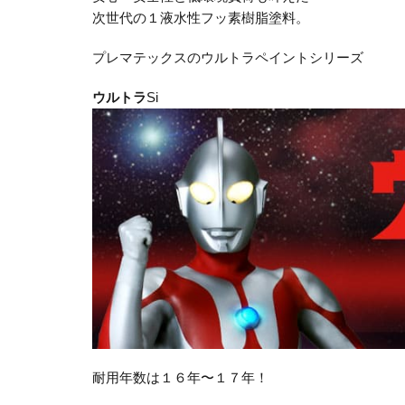
次世代の１液水性フッ素樹脂塗料。
プレマテックスのウルトラペイントシリーズ
ウルトラ
Si
耐用年数は１６年〜１７年！