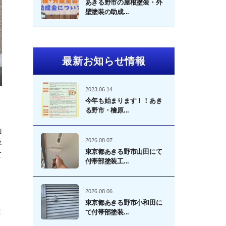
あきる野市の屋根塗装・外
壁塗装の助成...
最新お知らせ情報
2023.06.14
今年も始まります！！あき
る野市・檜原...
山
2026.08.07
摩
東京都あきる野市山田にて
て
付帯部塗装工...
2026.08.06
東京都あきる野市小和田に
ま
て付帯部塗装...