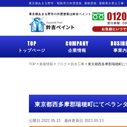
東京都あきる野市・昭島市の外壁塗装, 屋根塗装, 屋根葺き替え工事,
東京都あきる野市の外壁塗装は鈴吉ペイント
TOP
COMPANY
BUSIN
トップページ
企業情報
事業内
TOP
>
新着情報
>
ブログ
>
防水工事
>
東京都西多摩郡瑞穂町に
東京都西多摩郡瑞穂町にてベラン
公開日:2022.05.13 最終更新日:2022.05.13