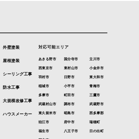
対応可能エリア
外壁塗装
あきる野市
国分寺市
立川市
屋根塗装
西東京市
東村山市
小金井市
シーリング工事
羽村市
日野市
東大和市
稲城市
小平市
青梅市
防水工事
多摩市
町田市
三鷹市
大規模改修工事
武蔵村山市
調布市
武蔵野市
東久留米市
昭島市
西多摩郡
ハウスメーカー
狛江市
府中市
瑞穂町
福生市
八王子市
日の出町