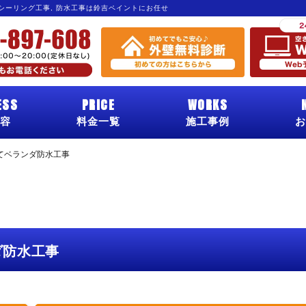
 シーリング工事, 防水工事は鈴吉ペイントにお任せ
ESS
PRICE
WORKS
容
料金一覧
施工事例
お
てベランダ防水工事
ダ防水工事