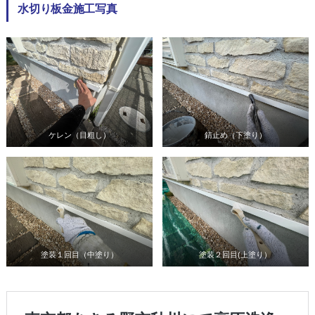
水切り板金施工写真
ケレン（目粗し）
錆止め（下塗り）
塗装１回目（中塗り）
塗装２回目(上塗り）