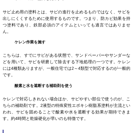
サビ止め用の塗料とは、サビの進行を止めるものではなく、サビを
出しにくくするために使用するものです。つまり、防カビ効果を持
つ塗料であり、鉄部必須のアイテムといっても過言ではありませ
ん。
ケレン作業を施す
こちらは、すでにサビがある状態で、サンドペーパーやサンダーな
どを用いて、サビを研磨して除去する下地処理の一つです。ケレン
には4種類ありますが、一般住宅では2～4類型で対応するのが一般的
です。
酸素と水を遮断する補助剤を使う
ケレンで対応しきれない場合ほか、サビやすい部位で使うのが、こ
ちらの補助剤です。2液型の特殊変性エポキシ樹脂系塗料が主流とい
われ、サビを固めることで酸素や水を遮断する効果が期待できま
す。約4時間と乾燥硬化が早いのも特徴です。