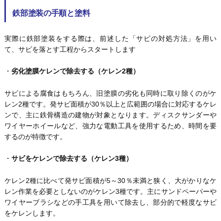
鉄部塗装の手順と塗料
実際に鉄部塗装をする際は、前述した「サビの対処方法」を用い
て、サビを落とす工程からスタートします
・
劣化塗膜ケレンで除去する（ケレン2種）
サビによる腐食はもちろん、旧塗膜の劣化も同時に取り除くのがケ
レン2種です。発サビ面積が30％以上と広範囲の場合に対応するケレ
ンで、主に鉄骨構造の建物が対象となります。ディスクサンダーや
ワイヤーホイールなど、強力な電動工具を使用するため、時間を要
するのが特徴です。
・
サビをケレンで除去する（ケレン3種）
ケレン2種に比べて発サビ面積が5～30％未満と狭く、大がかりなケ
レン作業を必要としないのがケレン3種です。主にサンドペーパーや
ワイヤーブラシなどの手工具を用いて除去し、部分的で軽度なサビ
をケレンします。