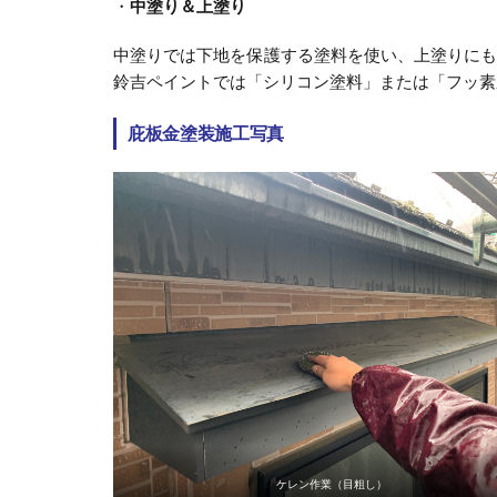
・
中塗り＆上塗り
中塗りでは下地を保護する塗料を使い、上塗りに
鈴吉ペイントでは「シリコン塗料」または「フッ素
庇板金塗装施工写真
ケレン作業（目粗し）