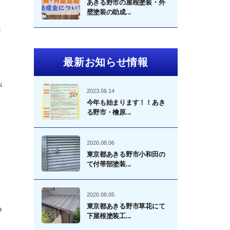
あきる野市の屋根塗装・外
壁塗装の助成...
ま
最新お知らせ情報
が
2023.06.14
今年も始まります！！あき
る野市・檜原...
2026.08.06
、
東京都あきる野市小和田の
て付帯部塗装...
リ
2026.08.05
東京都あきる野市草花にて
あ
下屋根塗装工...