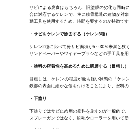
サビによる腐食はもちろん、旧塗膜の劣化も同時に
合に対応するケレンで、主に鉄骨構造の建物が対
動工具を使用するため、時間を要するのが特徴です
・
サビをケレンで除去する（ケレン3種）
ケレン2種に比べて発サビ面積が5～30％未満と
サンドペーパーやワイヤーブラシなどの手工具を用
・
塗料の密着性を高めるために研磨する（目粗し）
目粗しは、ケレンの程度が最も軽い状態の「ケレ
鉄部の表面に細かな傷を付けることにより、塗料の
・
下塗り
下塗りではサビ止め用の塗料を施すのが一般的で
スプレーガンではなく、刷毛やローラーを用いて塗