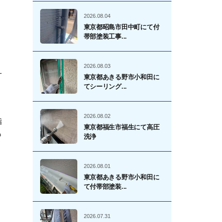
2026.08.04
、
東京都昭島市田中町にて付
帯部塗装工事...
2026.08.03
一
東京都あきる野市小和田に
てシーリング...
2026.08.02
脂
東京都福生市福生にて高圧
も
洗浄
2026.08.01
東京都あきる野市小和田に
て付帯部塗装...
2026.07.31