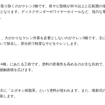
取り除くのがケレン2種です。発サビ面積が30％以上と広範囲の
象となります。ディスクサンダーやワイヤーホイールなど、強力な
。
狭く、大がかりなケレン作業を必要としないのがケレン3種です。主
いて除去し、部分的で軽度なサビをケレンします。
ン4種」にあたる工程です。塗料の密着性を高めるのが主な目的で
接触面積を広げます。
、主に「エポキシ樹脂系」という塗料が使われます。また、噴射式
装します。