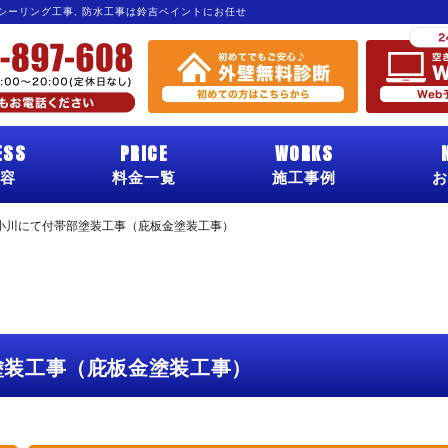
 シーリング工事, 防水工事は鈴吉ペイントにお任せ
ESS
PRICE
WORKS
容
料金一覧
施工事例
お
小川にて付帯部塗装工事（庇板金塗装工事）
塗装工事（庇板金塗装工事）