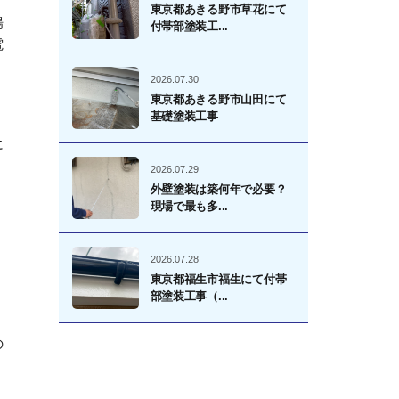
東京都あきる野市草花にて
場
付帯部塗装工...
電
2026.07.30
東京都あきる野市山田にて
基礎塗装工事
に
2026.07.29
外壁塗装は築何年で必要？
現場で最も多...
、
2026.07.28
東京都福生市福生にて付帯
部塗装工事（...
の