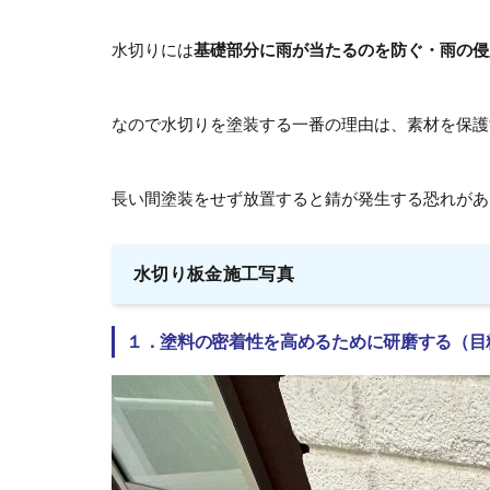
水切りには
基礎部分に雨が当たるのを防ぐ・雨の侵
なので水切りを塗装する一番の理由は、素材を保護
長い間塗装をせず放置すると錆が発生する恐れがあ
水切り板金施工写真
１．塗料の密着性を高めるために研磨する（目