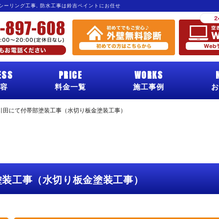
 シーリング工事, 防水工事は鈴吉ペイントにお任せ
ESS
PRICE
WORKS
容
料金一覧
施工事例
お
引田にて付帯部塗装工事（水切り板金塗装工事）
塗装工事（水切り板金塗装工事）