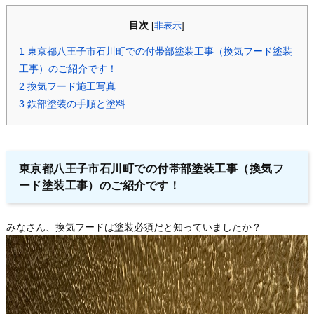
目次
[
非表示
]
1
東京都八王子市石川町での付帯部塗装工事（換気フード塗装
工事）のご紹介です！
2
換気フード施工写真
3
鉄部塗装の手順と塗料
東京都八王子市石川町での付帯部塗装工事（換気フ
ード塗装工事）のご紹介です！
みなさん、換気フードは塗装必須だと知っていましたか？