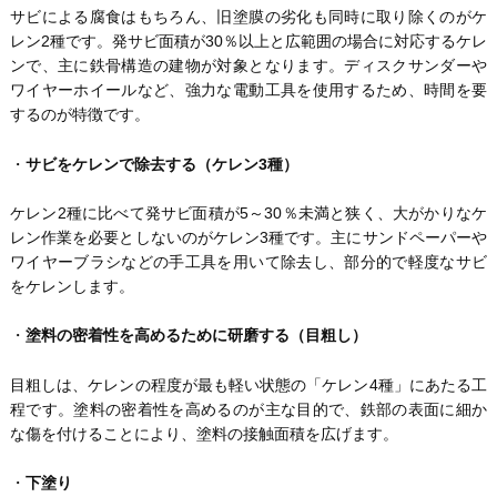
サビによる腐食はもちろん、旧塗膜の劣化も同時に取り除くのがケ
レン2種です。発サビ面積が30％以上と広範囲の場合に対応するケレ
ンで、主に鉄骨構造の建物が対象となります。ディスクサンダーや
ワイヤーホイールなど、強力な電動工具を使用するため、時間を要
するのが特徴です。
・
サビをケレンで除去する（ケレン3種）
ケレン2種に比べて発サビ面積が5～30％未満と狭く、大がかりなケ
レン作業を必要としないのがケレン3種です。主にサンドペーパーや
ワイヤーブラシなどの手工具を用いて除去し、部分的で軽度なサビ
をケレンします。
・
塗料の密着性を高めるために研磨する（目粗し）
目粗しは、ケレンの程度が最も軽い状態の「ケレン4種」にあたる工
程です。塗料の密着性を高めるのが主な目的で、鉄部の表面に細か
な傷を付けることにより、塗料の接触面積を広げます。
・
下塗り