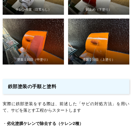
ケレン作業（目荒らし）
錆止め（下塗り）
塗装１回目（中塗り）
塗装２回目（上塗り）
鉄部塗装の手順と塗料
実際に鉄部塗装をする際は、前述した「サビの対処方法」を用い
て、サビを落とす工程からスタートします
・
劣化塗膜ケレンで除去する（ケレン2種）