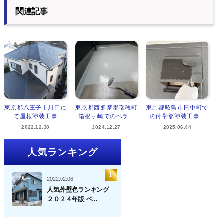
関連記事
東京都八王子市川口に
東京都西多摩郡瑞穂町
東京都昭島市田中町で
て屋根塗装工事
箱根ヶ崎でのベラ...
の付帯部塗装工事...
2022.12.30
2024.12.27
2025.06.04
人気ランキング
2022.02.06
人気外壁色ランキング
２０２４年版 ベ...