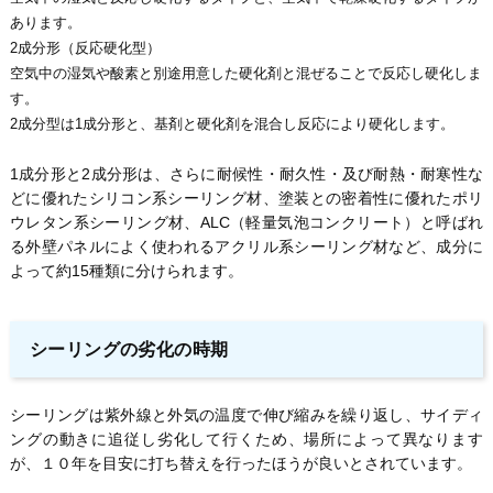
あります。
2成分形（反応硬化型）
空気中の湿気や酸素と別途用意した硬化剤と混ぜることで反応し硬化しま
す。
2成分型は1成分形と、基剤と硬化剤を混合し反応により硬化します。
1成分形と2成分形は、さらに耐候性・耐久性・及び耐熱・耐寒性な
どに優れたシリコン系シーリング材、塗装との密着性に優れたポリ
ウレタン系シーリング材、ALC（軽量気泡コンクリート）と呼ばれ
る外壁パネルによく使われるアクリル系シーリング材など、成分に
よって約15種類に分けられます。
シーリングの劣化の時期
シーリングは紫外線と外気の温度で伸び縮みを繰り返し、サイディ
ングの動きに追従し劣化して行くため、場所によって異なります
が、１０年を目安に打ち替えを行ったほうが良いとされています。