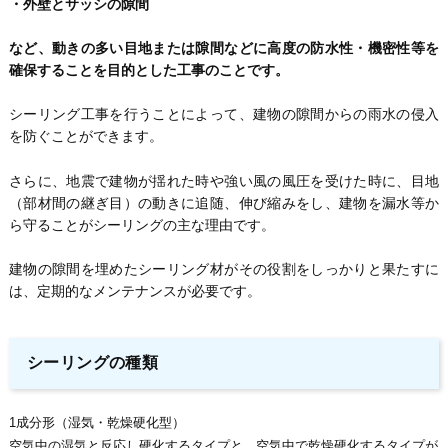
・外壁とサッシの隙間
など、動きの多い目地または隙間などに高度の防水性・機密性等を
確保することを目的とした工事のことです。
シーリング工事を行うことによって、建物の隙間からの雨水の侵入
を防ぐことができます。
さらに、地震で建物が揺れた時や強い風の風圧を受けた時に、目地
（部材間の継ぎ目）の動きに追随、伸び縮みをし、建物を漏水等か
ら守ることがシーリングの主な理由です。
建物の隙間を埋めたシーリング材がその役割をしっかりと果たすに
は、定期的なメンテナンスが必要です。
シーリングの種類
1成分形（湿気・乾燥硬化型）
空気中の湿気と反応し硬化するタイプと、空気中で乾燥硬化するタイプが