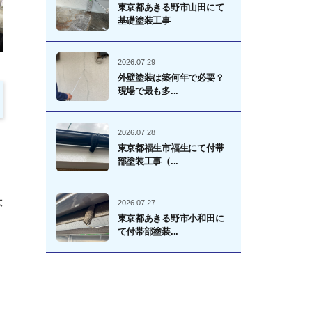
東京都あきる野市山田にて
基礎塗装工事
2026.07.29
外壁塗装は築何年で必要？
現場で最も多...
2026.07.28
東京都福生市福生にて付帯
部塗装工事（...
大
2026.07.27
東京都あきる野市小和田に
て付帯部塗装...
う