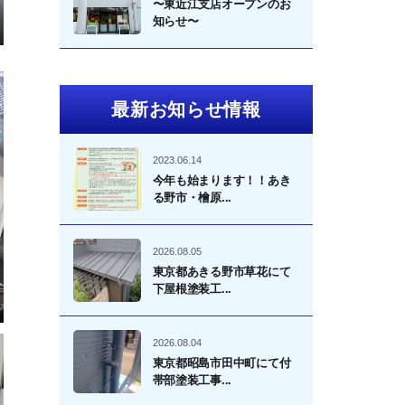
〜東近江支店オープンのお
知らせ〜
最新お知らせ情報
2023.06.14
今年も始まります！！あき
る野市・檜原...
2026.08.05
東京都あきる野市草花にて
下屋根塗装工...
2026.08.04
東京都昭島市田中町にて付
帯部塗装工事...