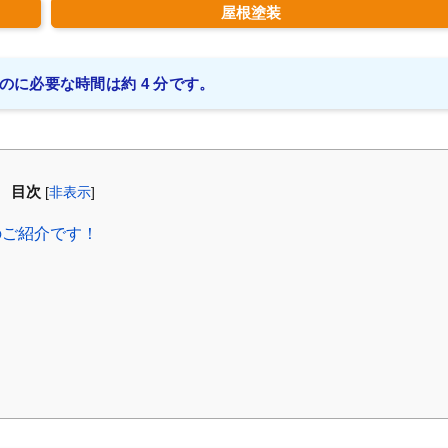
屋根塗装
のに必要な時間は約 4 分です。
目次
[
非表示
]
のご紹介です！
！