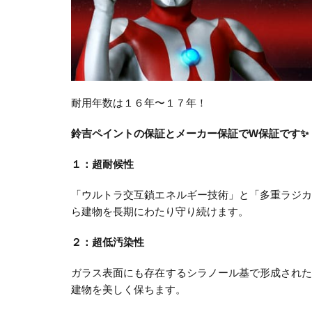
耐用年数は１６年〜１７年！
鈴吉ペイントの保証とメーカー保証でW保証です✨
１：超耐候性
「ウルトラ交互鎖エネルギー技術」と「多重ラジ
ら建物を長期にわたり守り続けます。
２：超低汚染性
ガラス表面にも存在するシラノール基で形成され
建物を美しく保ちます。