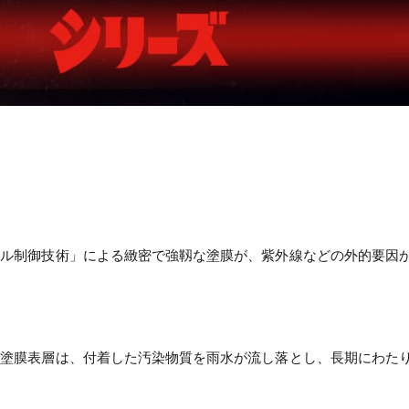
カル制御技術」による緻密で強靱な塗膜が、紫外線などの外的要因
た塗膜表層は、付着した汚染物質を雨水が流し落とし、長期にわた