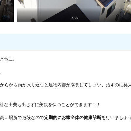
After
と他に、
。
所からから雨が入り込むと建物内部が腐食してしまい、治すのに莫
計な出費も出さずに美観を保つことができます！！
、高い場所で危険なので
定期的にお家全体の健康診断
を行いましょ