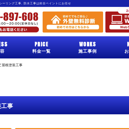
 シーリング工事, 防水工事は鈴吉ペイントにお任せ
ESS
PRICE
WORKS
容
料金一覧
施工事例
お
て屋根塗装工事
装工事