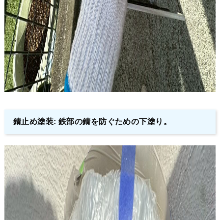
錆止め塗装: 鉄部の錆を防ぐための下塗り。