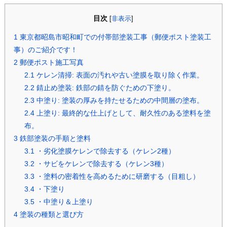
目次
[
非表示
]
1
東京都昭島市昭和町での付帯部塗装工事（郵便ポスト塗装工
事）のご紹介です！
2
郵便ポスト施工写真
2.1
ケレン清掃: 表面の汚れや古い塗膜を取り除く作業。
2.2
錆止め塗装: 鉄部の錆を防ぐための下塗り。
2.3
中塗り: 塗装の厚みを持たせるための中間層の塗布。
2.4
上塗り: 最終的な仕上げとして、耐久性のある塗料を塗
布。
3
鉄部塗装の手順と塗料
3.1
・劣化塗膜ケレンで除去する（ケレン2種）
3.2
・サビをケレンで除去する（ケレン3種）
3.3
・塗料の密着性を高めるために研磨する（目粗し）
3.4
・下塗り
3.5
・中塗り＆上塗り
4
塗装の種類と選び方