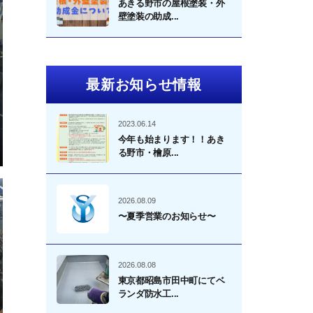
あきる野市の屋根塗装・外
壁塗装の助成...
最新お知らせ情報
2023.06.14
今年も始まります！！あき
る野市・檜原...
2026.08.09
〜夏季営業のお知らせ〜
2026.08.08
東京都昭島市田中町にてベ
ランダ防水工...