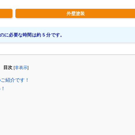
外壁塗装
のに必要な時間は約 5 分です。
目次
[
非表示
]
のご紹介です！
い！