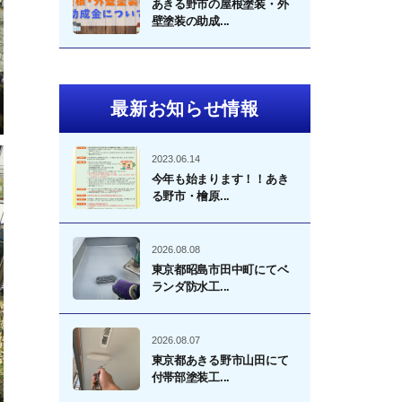
あきる野市の屋根塗装・外
壁塗装の助成...
最新お知らせ情報
2023.06.14
今年も始まります！！あき
る野市・檜原...
2026.08.08
東京都昭島市田中町にてベ
ランダ防水工...
2026.08.07
東京都あきる野市山田にて
付帯部塗装工...