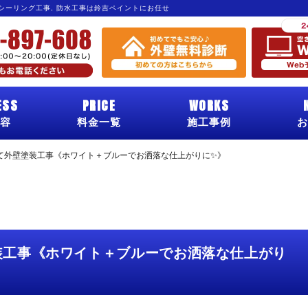
 シーリング工事, 防水工事は鈴吉ペイントにお任せ
ESS
PRICE
WORKS
容
料金一覧
施工事例
お
て外壁塗装工事《ホワイト＋ブルーでお洒落な仕上がりに✨》
装工事《ホワイト＋ブルーでお洒落な仕上がり