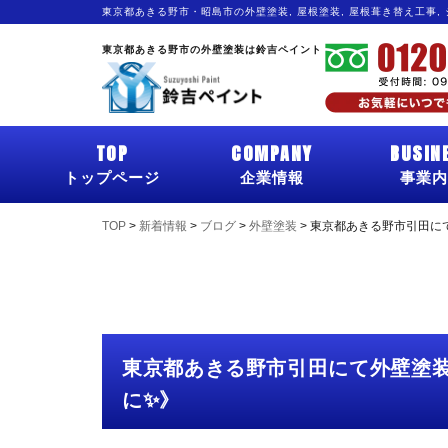
東京都あきる野市・昭島市の外壁塗装, 屋根塗装, 屋根葺き替え工事,
東京都あきる野市の外壁塗装は鈴吉ペイント
TOP
COMPANY
BUSIN
トップページ
企業情報
事業内
TOP
>
新着情報
>
ブログ
>
外壁塗装
>
東京都あきる野市引田に
東京都あきる野市引田にて外壁塗
に✨》