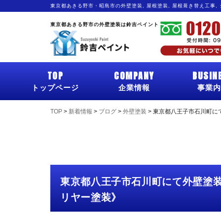
東京都あきる野市・昭島市の外壁塗装, 屋根塗装, 屋根葺き替え工事,
東京都あきる野市の外壁塗装は鈴吉ペイント
TOP
COMPANY
BUSIN
トップページ
企業情報
事業内
TOP
>
新着情報
>
ブログ
>
外壁塗装
>
東京都八王子市石川町に
東京都八王子市石川町にて外壁塗
リヤー塗装》