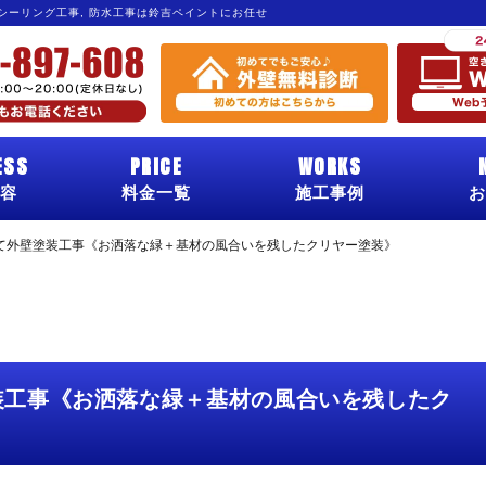
 シーリング工事, 防水工事は鈴吉ペイントにお任せ
ESS
PRICE
WORKS
容
料金一覧
施工事例
お
て外壁塗装工事《お洒落な緑＋基材の風合いを残したクリヤー塗装》
装工事《お洒落な緑＋基材の風合いを残したク