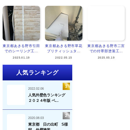
東京都あきる野市引田
東京都あきる野市草花
東京都あきる野市二宮
でのシーリング工...
ブリティッシュタ...
での付帯部塗装工...
2025.01.19
2022.05.15
2025.05.19
人気ランキング
2022.02.06
人気外壁色ランキング
２０２４年版 ベ...
2020.08.03
東京都 日の出町 S様
邸 外壁塗装 ...