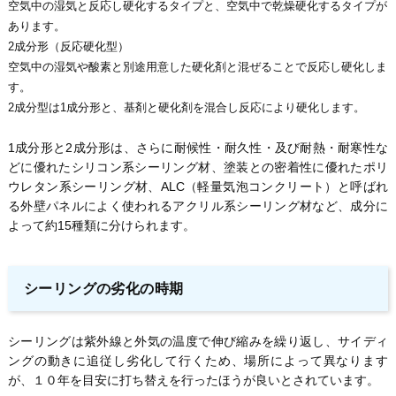
空気中の湿気と反応し硬化するタイプと、空気中で乾燥硬化するタイプが
あります。
2成分形（反応硬化型）
空気中の湿気や酸素と別途用意した硬化剤と混ぜることで反応し硬化しま
す。
2成分型は1成分形と、基剤と硬化剤を混合し反応により硬化します。
1成分形と2成分形は、さらに耐候性・耐久性・及び耐熱・耐寒性な
どに優れたシリコン系シーリング材、塗装との密着性に優れたポリ
ウレタン系シーリング材、ALC（軽量気泡コンクリート）と呼ばれ
る外壁パネルによく使われるアクリル系シーリング材など、成分に
よって約15種類に分けられます。
シーリングの劣化の時期
シーリングは紫外線と外気の温度で伸び縮みを繰り返し、サイディ
ングの動きに追従し劣化して行くため、場所によって異なります
が、１０年を目安に打ち替えを行ったほうが良いとされています。