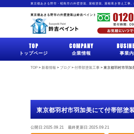
東京都あきる野市・昭島市の外壁塗装, 屋根塗装, 屋根葺き替え工事,
東京都あきる野市の外壁塗装は鈴吉ペイント
TOP
COMPANY
BUSIN
トップページ
企業情報
事業内
TOP
>
新着情報
>
ブログ
>
付帯部塗装工事
>
東京都羽村市羽加
東京都羽村市羽加美にて付帯部塗
公開日:2025.09.21 最終更新日:2025.09.21