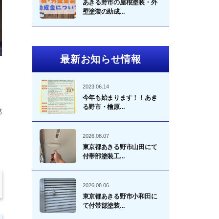
あきる野市の屋根塗装・外
壁塗装の助成...
最新お知らせ情報
2023.06.14
今年も始まります！！あき
る野市・檜原...
部
2026.08.07
東京都あきる野市山田にて
付帯部塗装工...
2026.08.06
東京都あきる野市小和田に
て付帯部塗装...