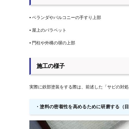
• ベランダやバルコニーの手すり上部
• 屋上のパラペット
• 門柱や外構の塀の上部
施工の様子
実際に鉄部塗装をする際は、前述した「サビの対処
・塗料の密着性を高めるために研磨する（