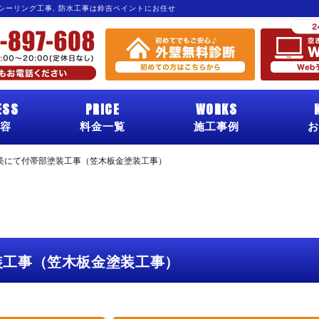
 シーリング工事, 防水工事は鈴吉ペイントにお任せ
ESS
PRICE
WORKS
容
料金一覧
施工事例
お
美にて付帯部塗装工事（笠木板金塗装工事）
装工事（笠木板金塗装工事）