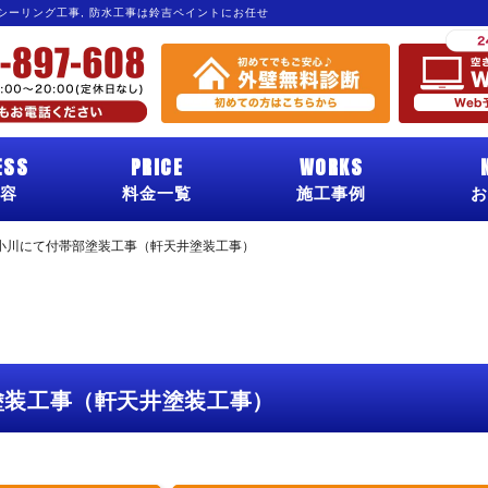
 シーリング工事, 防水工事は鈴吉ペイントにお任せ
ESS
PRICE
WORKS
容
料金一覧
施工事例
お
小川にて付帯部塗装工事（軒天井塗装工事）
塗装工事（軒天井塗装工事）