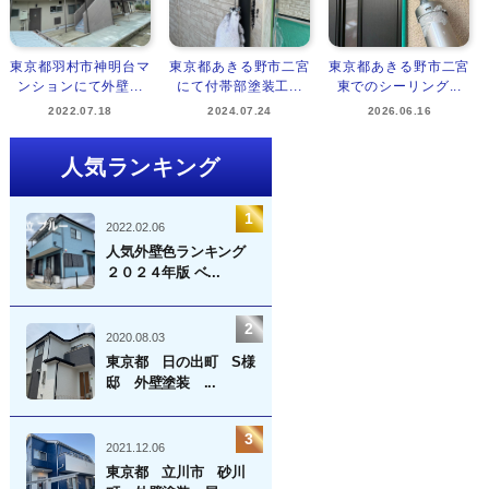
東京都羽村市神明台マ
東京都あきる野市二宮
東京都あきる野市二宮
ンションにて外壁...
にて付帯部塗装工...
東でのシーリング...
2022.07.18
2024.07.24
2026.06.16
人気ランキング
2022.02.06
人気外壁色ランキング
２０２４年版 ベ...
2020.08.03
東京都 日の出町 S様
邸 外壁塗装 ...
2021.12.06
東京都 立川市 砂川