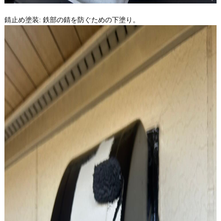
錆止め塗装: 鉄部の錆を防ぐための下塗り。