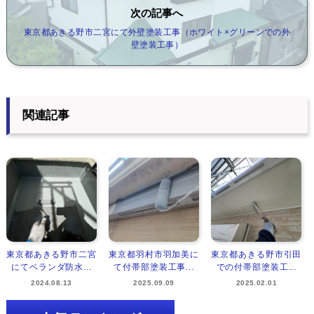
次の記事へ
東京都あきる野市二宮にて外壁塗装工事（ホワイト×グリーンでの外
壁塗装工事）
関連記事
東京都あきる野市二宮
東京都羽村市羽加美に
東京都あきる野市引田
にてベランダ防水...
て付帯部塗装工事...
での付帯部塗装工...
2024.08.13
2025.09.09
2025.02.01