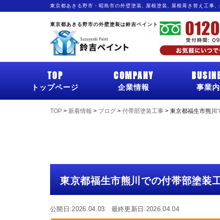
東京都あきる野市・昭島市の外壁塗装, 屋根塗装, 屋根葺き替え工事,
東京都あきる野市の外壁塗装は鈴吉ペイント
TOP
COMPANY
BUSIN
トップページ
企業情報
事業内
TOP
>
新着情報
>
ブログ
>
付帯部塗装工事
>
東京都福生市熊川
東京都福生市熊川での付帯部塗装
公開日:2026.04.03 最終更新日:2026.04.04