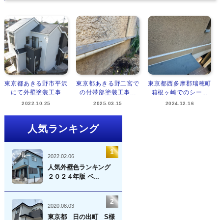
東京都あきる野市平沢
東京都あきる野二宮で
東京都西多摩郡瑞穂町
にて外壁塗装工事
の付帯部塗装工事...
箱根ヶ崎でのシー...
2022.10.25
2025.03.15
2024.12.16
人気ランキング
2022.02.06
人気外壁色ランキング
２０２４年版 ベ...
2020.08.03
東京都 日の出町 S様