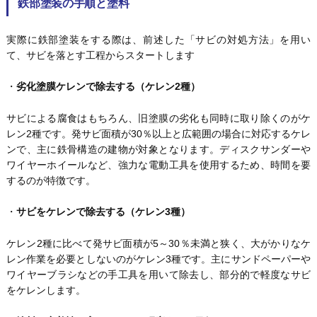
鉄部塗装の手順と塗料
実際に鉄部塗装をする際は、前述した「サビの対処方法」を用い
て、サビを落とす工程からスタートします
・
劣化塗膜ケレンで除去する（ケレン2種）
サビによる腐食はもちろん、旧塗膜の劣化も同時に取り除くのがケ
レン2種です。発サビ面積が30％以上と広範囲の場合に対応するケレ
ンで、主に鉄骨構造の建物が対象となります。ディスクサンダーや
ワイヤーホイールなど、強力な電動工具を使用するため、時間を要
するのが特徴です。
・
サビをケレンで除去する（ケレン3種）
ケレン2種に比べて発サビ面積が5～30％未満と狭く、大がかりなケ
レン作業を必要としないのがケレン3種です。主にサンドペーパーや
ワイヤーブラシなどの手工具を用いて除去し、部分的で軽度なサビ
をケレンします。