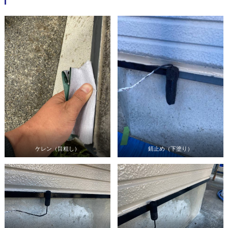
ケレン（目粗し）
錆止め（下塗り）