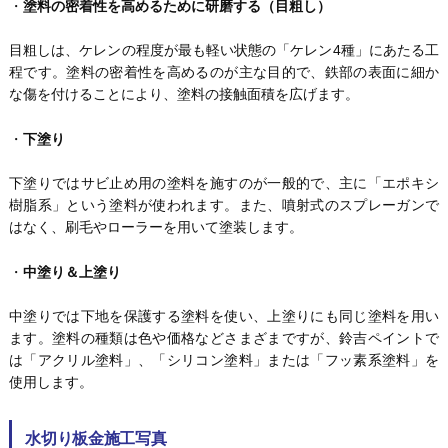
・
塗料の密着性を高めるために研磨する（目粗し）
目粗しは、ケレンの程度が最も軽い状態の「ケレン4種」にあたる工
程です。塗料の密着性を高めるのが主な目的で、鉄部の表面に細か
な傷を付けることにより、塗料の接触面積を広げます。
・
下塗り
下塗りではサビ止め用の塗料を施すのが一般的で、主に「エポキシ
樹脂系」という塗料が使われます。また、噴射式のスプレーガンで
はなく、刷毛やローラーを用いて塗装します。
・
中塗り＆上塗り
中塗りでは下地を保護する塗料を使い、上塗りにも同じ塗料を用い
ます。塗料の種類は色や価格などさまざまですが、鈴吉ペイントで
は「アクリル塗料」、「シリコン塗料」または「フッ素系塗料」を
使用します。
水切り板金施工写真